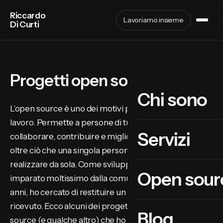
Riccardo
Lavoriamo insieme
Di Curti
Progetti open source
Chi sono
L’open source è uno dei motivi per cui amo questo
lavoro. Permette a persone di tutto il mondo di
Servizi
collaborare, contribuire e migliorare il software ben
oltre ciò che una singola persona o azienda potrebbe
realizzare da sola. Come sviluppatore full-stack ho
Open sour
imparato moltissimo dalla comunità e, nel corso degli
anni, ho cercato di restituire un po’ di ciò che ho
ricevuto. Ecco alcuni dei progetti WordPress open
Blog
source (e qualche altro) che ho creato o ai quali ho