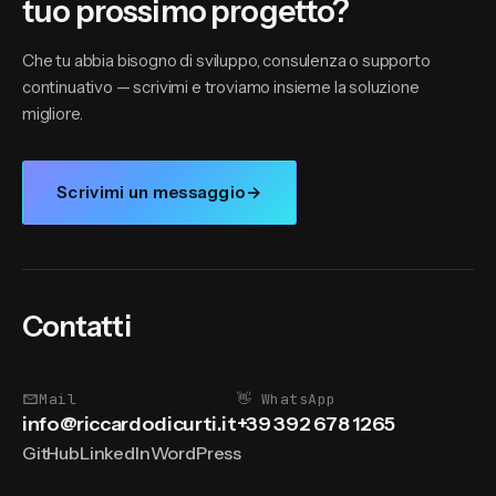
tuo prossimo progetto?
Che tu abbia bisogno di sviluppo, consulenza o supporto
continuativo — scrivimi e troviamo insieme la soluzione
migliore.
Scrivimi un messaggio
→
Contatti
Mail
👋 WhatsApp
info@riccardodicurti.it
+39 392 678 1265
GitHub
LinkedIn
WordPress