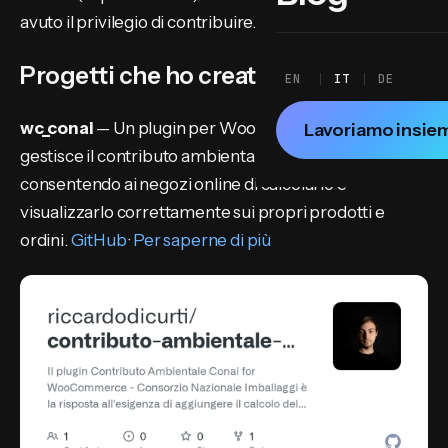
avuto il privilegio di contribuire.
Progetti che ho creato e sviluppato
EN
IT
DE
wc_conai
— Un plugin per WooCommerce che
Lavoriamo insie
gestisce il contributo ambientale CONAI,
consentendo ai negozi online di calcolarlo e
visualizzarlo correttamente sui propri prodotti e
ordini.
GitHub
·
Per saperne di più