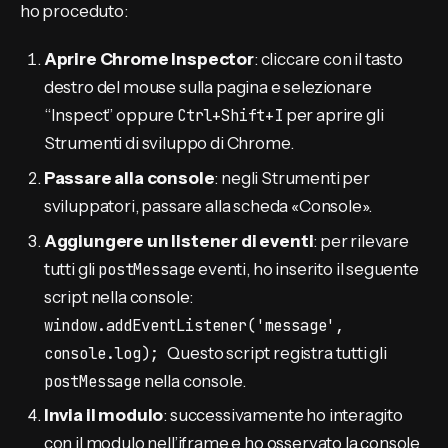
ho proceduto:
Aprire Chrome Inspector
: cliccare con il tasto
destro del mouse sulla pagina e selezionare
“Inspect” oppure
Ctrl+Shift+I
per aprire gli
Strumenti di sviluppo di Chrome.
Passare alla console
: negli Strumenti per
sviluppatori, passare alla scheda «Console».
Aggiungere un listener di eventi
: per rilevare
tutti gli
postMessage
eventi, ho inserito il seguente
script nella console:
window.addEventListener('message',
console.log);
Questo script registra tutti gli
postMessage
nella console.
Invia il modulo
: successivamente ho interagito
con il modulo nell’iframe e ho osservato la console