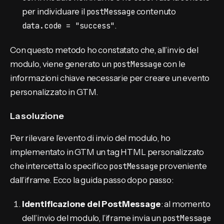
per individuare il
postMessage
contenuto
data.code = "success"
.
Con questo metodo ho constatato che, all’invio del
modulo, viene generato un
postMessage
con le
informazioni chiave necessarie per creare un evento
personalizzato in GTM.
La soluzione
Per rilevare l’evento di invio del modulo, ho
implementato in GTM un tag HTML personalizzato
che intercetta lo specifico
postMessage
proveniente
dall’iframe. Ecco la guida passo dopo passo:
Identificazione del PostMessage
: al momento
dell’invio del modulo, l’iframe invia un
postMessage