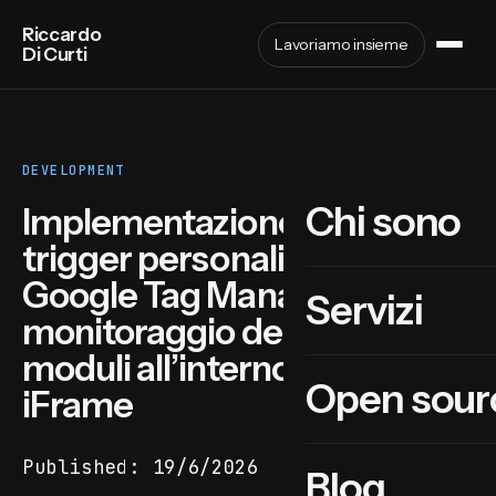
Riccardo
Lavoriamo insieme
Di Curti
DEVELOPMENT
Chi sono
Implementazione di un
trigger personalizzato di
Google Tag Manager per il
Servizi
monitoraggio degli invii dei
moduli all’interno di un
Open sour
iFrame
Published:
19/6/2026
Blog