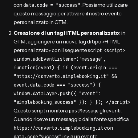
con
data.code = "success"
. Possiamo utilizzare
questo messaggio per attivare il nostro evento
personalizzato in GTM.
Creazione di un tag HTML personalizzato
: in
GTM, aggiungere un nuovo tag di tipo «HTML
personalizzato» con il seguente script:
<script>
window.addEventListener('message',
function(event) { if (event.origin ===
"https://converto.simplebooking.it" &&
event.data.code === "success") {
window.dataLayer.push({ "event":
"simplebooking_success" }); } }); </script>
Questo script monitora
postMessage
gli eventi.
Quando riceve un messaggio dalla fonte specifica
https://converto.simplebooking.it
con
data.code
“success”, invia un evento