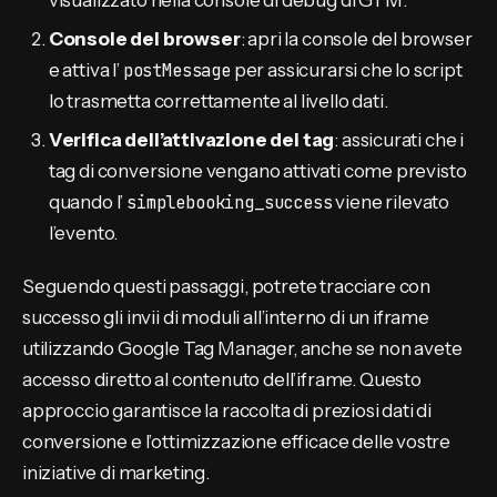
visualizzato nella console di debug di GTM.
Console del browser
: apri la console del browser
e attiva l’
postMessage
per assicurarsi che lo script
lo trasmetta correttamente al livello dati.
Verifica dell’attivazione dei tag
: assicurati che i
tag di conversione vengano attivati come previsto
quando l’
simplebooking_success
viene rilevato
l’evento.
Seguendo questi passaggi, potrete tracciare con
successo gli invii di moduli all’interno di un iframe
utilizzando Google Tag Manager, anche se non avete
accesso diretto al contenuto dell’iframe. Questo
approccio garantisce la raccolta di preziosi dati di
conversione e l’ottimizzazione efficace delle vostre
iniziative di marketing.