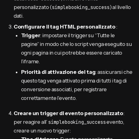
personalizzato (
simplebooking_success
) al livello
dati.
Configurare il tag HTML personalizzato
:
Trigger
: impostare il trigger su “Tutte le
pagine” in modo che lo script venga eseguito su
ogni pagina in cui potrebbe essere caricato
l’iframe.
Priorità di attivazione del
tag
: assicurarsi che
questo tag venga attivato prima di tutti i tag di
conversione associati, per registrare
correttamente l’evento.
Creare un trigger di evento personalizzato
:
per reagire all’
simplebooking_success
evento,
creare un nuovo trigger: