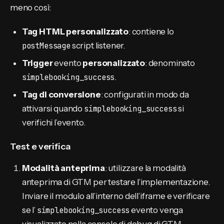
meno così:
Tag HTML personalizzato
: contiene lo
postMessage
script listener.
Trigger
evento
personalizzato
: denominato
simplebooking_success
.
Tag di conversione
: configurati in modo da
attivarsi quando
simplebooking_success
si
verifichi l’evento.
Test e verifica
Modalità anteprima
: utilizzare la modalità
anteprima di GTM per testare l’implementazione.
Inviare il modulo all’interno dell’iframe e verificare
se l’
simplebooking_success
evento venga