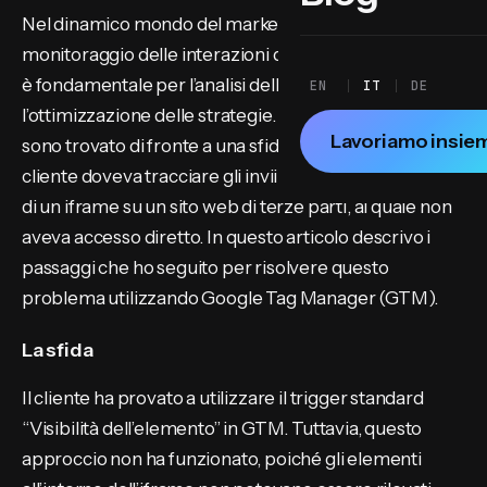
Nel dinamico mondo del marketing digitale, il
monitoraggio delle interazioni degli utenti sui siti web
è fondamentale per l’analisi delle prestazioni e
EN
IT
DE
l’ottimizzazione delle strategie. Recentemente mi
Lavoriamo insie
sono trovato di fronte a una sfida interessante: un
cliente doveva tracciare gli invii dei moduli all’interno
di un iframe su un sito web di terze parti, al quale non
aveva accesso diretto. In questo articolo descrivo i
passaggi che ho seguito per risolvere questo
problema utilizzando Google Tag Manager (GTM).
La sfida
Il cliente ha provato a utilizzare il trigger standard
“Visibilità dell’elemento” in GTM. Tuttavia, questo
approccio non ha funzionato, poiché gli elementi